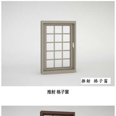
推射 格子窗