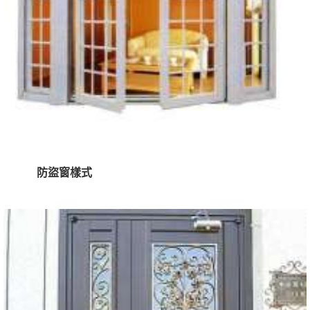
防盜窗樣式